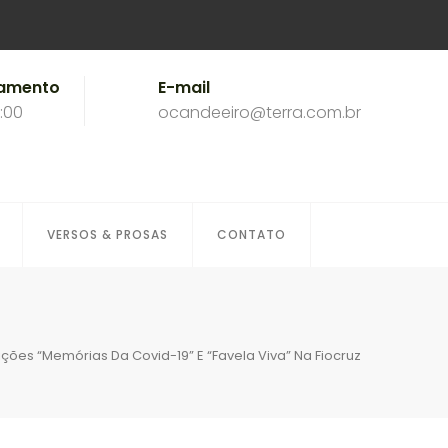
namento
E-mail
8:00
ocandeeiro@terra.com.br
VERSOS & PROSAS
CONTATO
ções “Memórias Da Covid-19” E “Favela Viva” Na Fiocruz