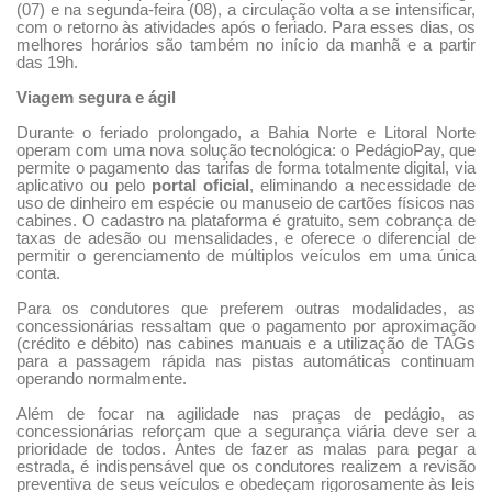
(07) e na segunda-feira (08), a circulação volta a se intensificar,
com o retorno às atividades após o feriado. Para esses dias, os
melhores horários são também no início da manhã e a partir
das 19h.
Viagem segura e ágil
Durante o feriado prolongado, a Bahia Norte e Litoral Norte
operam com uma nova solução tecnológica: o PedágioPay, que
permite o pagamento das tarifas de forma totalmente digital, via
aplicativo ou pelo
portal oficial
, eliminando a necessidade de
uso de dinheiro em espécie ou manuseio de cartões físicos nas
cabines. O cadastro na plataforma é gratuito, sem cobrança de
taxas de adesão ou mensalidades, e oferece o diferencial de
permitir o gerenciamento de múltiplos veículos em uma única
conta.
Para os condutores que preferem outras modalidades, as
concessionárias ressaltam que o pagamento por aproximação
(crédito e débito) nas cabines manuais e a utilização de TAGs
para a passagem rápida nas pistas automáticas continuam
operando normalmente.
Além de focar na agilidade nas praças de pedágio, as
concessionárias reforçam que a segurança viária deve ser a
prioridade de todos. Antes de fazer as malas para pegar a
estrada, é indispensável que os condutores realizem a revisão
preventiva de seus veículos e obedeçam rigorosamente às leis