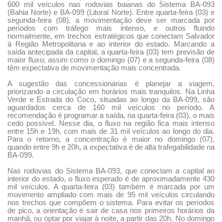
600 mil veículos nas rodovias baianas do Sistema BA-093
(Bahia Norte) e BA-099 (Litoral Norte). Entre quarta-feira (03) e
segunda-feira (08), a movimentação deve ser marcada por
períodos com tráfego mais intenso,
e outros fluindo
normalmente, em trechos estratégicos que conectam Salvador
à Região Metropolitana e ao interior do estado. Marcando a
saída antecipada da capital, a quarta-feira (03) tem previsão de
maior fluxo; assim como o domingo (07) e a segunda-feira (08)
têm expectativa de movimentação mais concentrada.
A sugestão das concessionárias é planejar a viagem,
priorizando a circulação em horários mais tranquilos. Na Linha
Verde e Estrada do Coco, situadas ao longo da BA-099, são
aguardados cerca de 160 mil veículos no período. A
recomendação é programar a saída, na quarta-feira (03), o mais
cedo possível. Nesse dia, o fluxo na região fica mais intenso
entre 15h e 19h, com mais de 31 mil veículos ao longo do dia.
Para o retorno, a concentração é maior no domingo (07),
quando entre 9h e 20h, a expectativa é de alta trafegabilidade na
BA-099.
Nas rodovias do Sistema BA-093, que conectam a capital ao
interior do estado, o fluxo esperado é de aproximadamente 430
mil veículos. A quarta-feira (03) também é marcada por um
movimento ampliado com mais de 95 mil veículos circulando
nos trechos que compõem o sistema. Para evitar os períodos
de pico, a orientação é sair de casa nos primeiros horários da
manhã, ou optar por viajar à noite, a partir das 20h. No domingo