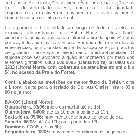
de trânsito. As orientações incluem respeitar a sinalização e os
limites de velocidade da via, manter o celular guardado
enquanto o carro estiver em movimento e, fundamentalmente,
nunca dirigir sob o efeito de álcool.
Para garantir a tranquilidade ao longo de todo o trajeto, as
rodovias administradas pela Bahia Norte e Litoral Norte
dispõem de equipes treinadas e infraestrutura de apoio 24 horas
por dia, todos os dias da semana. Em caso de imprevistos ou
emergências, os motoristas têm à disposição serviços gratuitos
de guincho, carro-pipa e atendimento médico-hospitalar. O
suporte pode ser acionado a qualquer momento por meio dos
telefones gratuitos:
0800 600 0093 (Bahia Norte)
ou
0800 071
3233 (Litoral Norte, com cobertura de atendimento até o km
54, no acesso da Praia do Forte).
Confira abaixo as previsões de menor fluxo da Bahia Norte
e Litoral Norte para o feriado de Corpus Christi, entre 03 e
08 de junho:
BA-099 (Litoral Norte):
Quarta-feira, 03/06:
início da manhã até às 15h.
Quinta-feira, 04/06:
a
té às 10h; ou a partir das 13h.
Sexta-feira, 05/06:
movimento equilibrado ao longo do dia.
Sábado, 06/06:
até às 10h; ou a partir das 13h.
Domingo, 07/06:
até às 9h;
Segunda-feira, 08/06:
movimento equilibrado ao longo do dia.