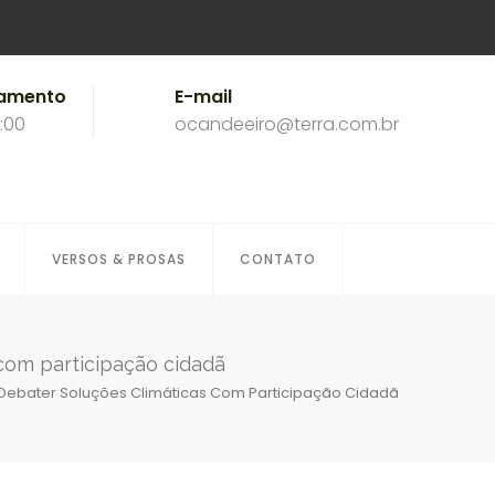
namento
E-mail
8:00
ocandeeiro@terra.com.br
VERSOS & PROSAS
CONTATO
 com participação cidadã
a Debater Soluções Climáticas Com Participação Cidadã