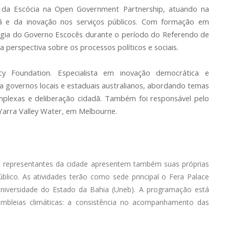
 da Escócia na Open Government Partnership, atuando na
dã e da inovação nos serviços públicos. Com formação em
tégia do Governo Escocês durante o período do Referendo de
 perspectiva sobre os processos políticos e sociais.
 Foundation. Especialista em inovação democrática e
ra governos locais e estaduais australianos, abordando temas
omplexas e deliberação cidadã. Também foi responsável pelo
Yarra Valley Water, em Melbourne.
e representantes da cidade apresentem também suas próprias
úblico. As atividades terão como sede principal o Fera Palace
Universidade do Estado da Bahia (Uneb). A programação está
embleias climáticas: a consistência no acompanhamento das