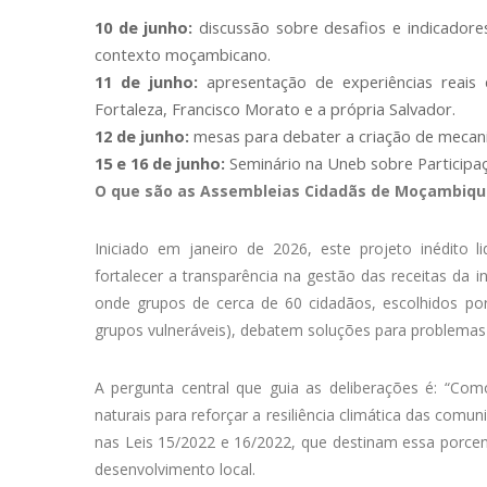
10 de junho:
discussão sobre desafios e indicador
contexto moçambicano.
11 de junho:
apresentação de experiências reais d
Fortaleza, Francisco Morato e a própria Salvador.
12 de junho:
mesas para debater a criação de mecani
15 e 16 de junho:
Seminário na Uneb sobre Participaç
O que são as Assembleias Cidadãs de Moçambiqu
Iniciado em janeiro de 2026, este projeto inédito 
fortalecer a transparência na gestão das receitas da in
onde grupos de cerca de 60 cidadãos, escolhidos por 
grupos vulneráveis), debatem soluções para problema
A pergunta central que guia as deliberações é: “Como
naturais para reforçar a resiliência climática das com
nas Leis 15/2022 e 16/2022, que destinam essa porcen
desenvolvimento local.