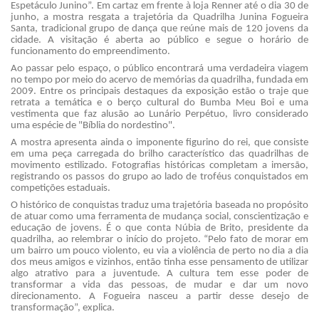
Espetáculo Junino”. Em cartaz em frente à loja Renner até o dia 30 de
junho, a mostra resgata a trajetória da Quadrilha Junina Fogueira
Santa, tradicional grupo de dança que reúne mais de 120 jovens da
cidade. A visitação é aberta ao público e segue o horário de
funcionamento do empreendimento.
Ao passar pelo espaço, o público encontrará uma verdadeira viagem
no tempo por meio do acervo de memórias da quadrilha, fundada em
2009. Entre os principais destaques da exposição estão o traje que
retrata a temática e o berço cultural do Bumba Meu Boi e uma
vestimenta que faz alusão ao Lunário Perpétuo, livro considerado
uma espécie de "Bíblia do nordestino".
A mostra apresenta ainda o imponente figurino do rei, que consiste
em uma peça carregada do brilho característico das quadrilhas de
movimento estilizado. Fotografias históricas completam a imersão,
registrando os passos do grupo ao lado de troféus conquistados em
competições estaduais.
O histórico de conquistas traduz uma trajetória baseada no propósito
de atuar como uma ferramenta de mudança social, conscientização e
educação de jovens. É o que conta Núbia de Brito, presidente da
quadrilha, ao relembrar o início do projeto. “Pelo fato de morar em
um bairro um pouco violento, eu via a violência de perto no dia a dia
dos meus amigos e vizinhos, então tinha esse pensamento de utilizar
algo atrativo para a juventude. A cultura tem esse poder de
transformar a vida das pessoas, de mudar e dar um novo
direcionamento. A Fogueira nasceu a partir desse desejo de
transformação”, explica.