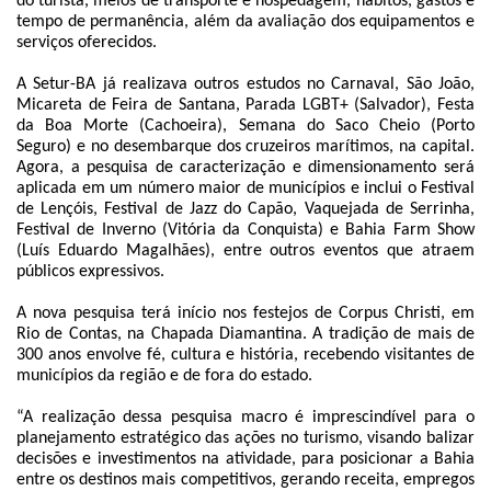
do turista, meios de transporte e hospedagem, hábitos, gastos e
tempo de permanência, além da avaliação dos equipamentos e
serviços oferecidos.
A Setur-BA já realizava outros estudos no Carnaval, São João,
Micareta de Feira de Santana, Parada LGBT+ (Salvador), Festa
da Boa Morte (Cachoeira), Semana do Saco Cheio (Porto
Seguro) e no desembarque dos cruzeiros marítimos, na capital.
Agora, a pesquisa de caracterização e dimensionamento será
aplicada em um número maior de municípios e inclui o Festival
de Lençóis, Festival de Jazz do Capão, Vaquejada de Serrinha,
Festival de Inverno (Vitória da Conquista) e Bahia Farm Show
(Luís Eduardo Magalhães), entre outros eventos que atraem
públicos expressivos.
A nova pesquisa terá início nos festejos de Corpus Christi, em
Rio de Contas, na Chapada Diamantina. A tradição de mais de
300 anos envolve fé, cultura e história, recebendo visitantes de
municípios da região e de fora do estado.
“A realização dessa pesquisa macro é imprescindível para o
planejamento estratégico das ações no turismo, visando balizar
decisões e investimentos na atividade, para posicionar a Bahia
entre os destinos mais competitivos, gerando receita, empregos