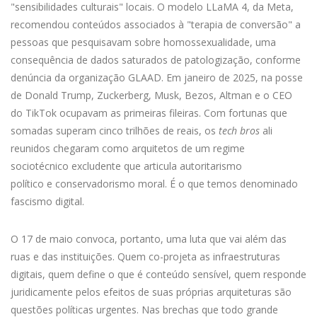
"sensibilidades culturais" locais. O modelo
LLaMA
4, da Meta,
recomendou conteúdos associados à "terapia de conversão" a
pessoas que pesquisavam sobre homossexualidade,
uma
consequência
de dados
saturados de
patologização, conforme
denúncia da organização GLAAD. Em janeiro de 2025, na posse
de
Donald
Trump,
Zuckerberg,
Musk,
Bezos,
Altman
e o CEO
do
TikTok
ocupavam as primeiras fileiras.
Com fortunas
que
somadas
superam
cinco
trilhões
de reais,
os
tech bros
ali
reunidos chegaram como arquitetos de um regime
sociotécnico excludente que articula autoritarismo
político e conservadorismo moral. É o que temos denominado
fascismo digital.
O 17 de maio convoca, portanto, uma
luta
que vai além das
ruas e das instituições. Quem
co-projeta
as infraestruturas
digitais, quem define o que é conteúdo sensível, quem responde
juridicamente pelos efeitos de suas próprias arquiteturas são
questões políticas urgentes. Nas brechas que todo grande