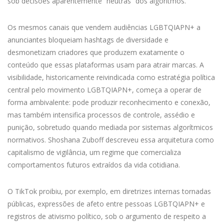
sob decisões aparentemente “neutras” dos algoritmos.
Os mesmos canais
que vendem audiências LGBTQIAPN+ a
anunciantes bloqueiam hashtags de
diversidade
e
desmonetizam criadores que produzem exatamente o
conteúdo que essas plataformas
usam para atrair marcas. A
visibilidade, historicamente reivindicada como estratégia política
central pelo movimento LGBTQIAPN+,
começa a operar de
forma ambivalente: pode produzir reconhecimento e conexão,
mas também intensifica processos de controle, assédio e
punição, sobretudo quando mediada por sistemas algorítmicos
normativos.
Shoshana
Zuboff
descreveu essa arquitetura como
capitalismo de vigilância, um regime que comercializa
comportamentos futuros extraídos da vida cotidiana.
O
TikTok
proibiu,
por exemplo,
em diretrizes internas tornadas
públicas, expressões de afeto entre pessoas LGBTQIAPN+ e
registros
de ativismo político, sob o argumento de respeito a