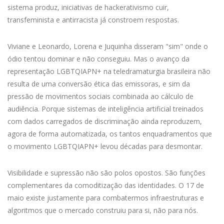
sistema produz, iniciativas de
hackerativismo
cuir,
transfeminista
e antirracista já constroem respostas.
Viviane e Leonardo, Lorena e Juquinha
disseram "sim"
onde
o
ódio tentou
dominar
e não conseguiu.
Mas o
avanço da
representação LGBTQIAPN+ na teledramaturgia brasileira não
resulta de uma conversão ética das emissoras,
e sim
da
pressão de movimentos sociais combinada ao cálculo de
audiência.
Porque sistemas de inteligência artificial treinados
com
dados
carregados de
discriminação
ainda reproduzem,
agora
de forma automatizada, os
tantos
enquadramentos que
o movimento LGBTQIAPN+ levou décadas para desmontar.
Visibilidade e supressão não são polos opostos.
São funções
complementares da comoditização das identidades. O 17 de
maio existe
justamente
para
combatermos
infraestruturas
e
algoritmos
que o mercado construiu para si, não para nós.