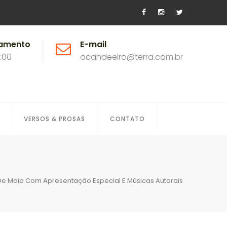
namento
E-mail
8:00
ocandeeiro@terra.com.br
VERSOS & PROSAS
CONTATO
5 De Maio Com Apresentação Especial E Músicas Autorais