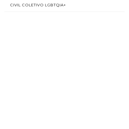
CIVIL COLETIVO LGBTQIA+
SAÍBA MAIS