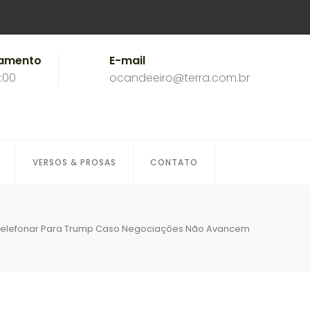
namento
E-mail
8:00
ocandeeiro@terra.com.br
VERSOS & PROSAS
CONTATO
i Telefonar Para Trump Caso Negociações Não Avancem