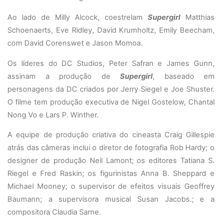
A
o lado de Milly Alcock, coestrelam
Supergirl
Matthias
Schoenaerts, Eve Ridley, David Krumholtz, Emily Beecham,
com David Corenswet e Jason Momoa
.
Os líderes do DC Studios, Peter Safran e James Gunn,
assinam a produção de
Supergirl
, baseado em
personagens da DC criados por Jerry Siegel e Joe Shuster.
O filme tem produção executiva de Nigel Gostelow, Chantal
Nong Vo e Lars P. Winther.
A equipe de produção criativa do cineasta Craig Gillespie
atrás das câmeras inclui o diretor de fotografia Rob Hardy; o
designer de produção Neil Lamont; os editores Tatiana S.
Riegel e Fred Raskin; os figurinistas Anna B. Sheppard e
Michael Mooney; o supervisor de efeitos visuais Geoffrey
Baumann; a supervisora musical Susan Jacobs.; e a
compositora Claudia Sarne.