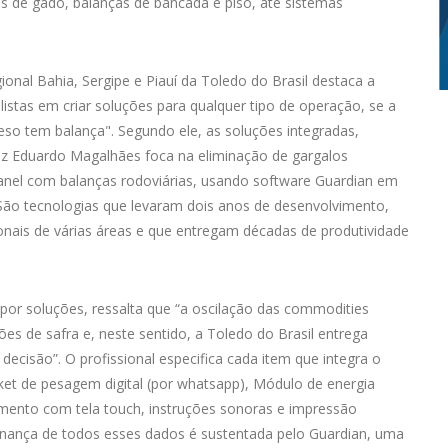
as de gado, balanças de bancada e piso, até sistemas
onal Bahia, Sergipe e Piauí da Toledo do Brasil destaca a
istas em criar soluções para qualquer tipo de operação, se a
so tem balança". Segundo ele, as soluções integradas,
Luiz Eduardo Magalhães foca na eliminação de gargalos
ranel com balanças rodoviárias, usando software Guardian em
“São tecnologias que levaram dois anos de desenvolvimento,
nais de várias áreas e que entregam décadas de produtividade
por soluções, ressalta que “a oscilação das commodities
es de safra e, neste sentido, a Toledo do Brasil entrega
cisão”. O profissional especifica cada item que integra o
cket de pesagem digital (por whatsapp), Módulo de energia
mento com tela touch, instruções sonoras e impressão
rnança de todos esses dados é sustentada pelo Guardian, uma