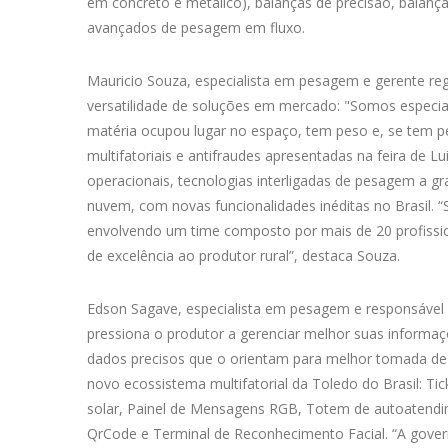
em concreto e metálico), balanças de precisão, balanç
avançados de pesagem em fluxo.
Mauricio Souza, especialista em pesagem e gerente regi
versatilidade de soluções em mercado: "Somos especial
matéria ocupou lugar no espaço, tem peso e, se tem pe
multifatoriais e antifraudes apresentadas na feira de 
operacionais, tecnologias interligadas de pesagem a g
nuvem, com novas funcionalidades inéditas no Brasil. 
envolvendo um time composto por mais de 20 profissio
de excelência ao produtor rural”, destaca Souza.
Edson Sagave, especialista em pesagem e responsável 
pressiona o produtor a gerenciar melhor suas informaçõ
dados precisos que o orientam para melhor tomada de de
novo ecossistema multifatorial da Toledo do Brasil: Ti
solar, Painel de Mensagens RGB, Totem de autoatendi
QrCode e Terminal de Reconhecimento Facial. “A gove