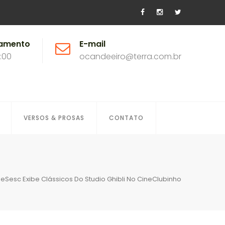
namento
E-mail
8:00
ocandeeiro@terra.com.br
VERSOS & PROSAS
CONTATO
eSesc Exibe Clássicos Do Studio Ghibli No CineClubinho