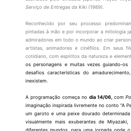
Serviço de Entregas da Kiki
(1989).
Reconhecido por seu processo predominan
pintadas à mão e por incorporar a mitologia j
admiradores em todo o mundo ao criar person
artistas, animadores e cinéfilos. Em seus f
cotidiano, com espíritos da natureza e elemen
os personagens e muitas vezes guiando-os
desafios características do amadureciment
inexistem.
A programação começa no
dia 14/06,
com
P
imaginação inspirada livremente no conto "A P
um garoto e uma peixe dourado determinada 
visualmente mais exuberantes de Miyazaki,
diferentes mundos, para uma jornada onde o 