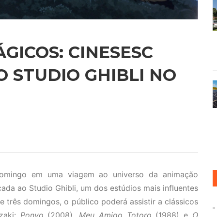
GICOS: CINESESC
O STUDIO GHIBLI NO
domingo em uma viagem ao universo da animação
a ao Studio Ghibli, um dos estúdios mais influentes
e três domingos, o público poderá assistir a clássicos
zaki:
Ponyo
(2008),
Meu Amigo Totoro
(1988) e
O