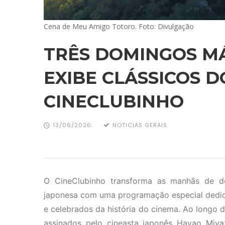
Cena de Meu Amigo Totoro. Foto: Divulgação
TRÊS DOMINGOS MÁ
EXIBE CLÁSSICOS D
CINECLUBINHO
13/06/2026
NOTICIAS GERAIS
O CineClubinho transforma as manhãs de 
japonesa com uma programação especial dedicad
e celebrados da história do cinema. Ao longo d
assinados pelo cineasta japonês Hayao Miya