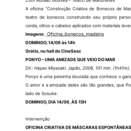
Com Abraão Gouvea – Teatro de Marionetes
A oficina “Construção Criativa de Bonecos de Ma
teatro de bonecos construindo seu próprio pers
corda, olhos e cabelos aplicados com materiais leve
Oficina_bonecos_madeira
Imagens:
DOMINGO, 14/06 às 14h
Grátis, no hall do CineSesc
PONYO – UMA AMIZADE QUE VEIO DO MAR
Dir.: Hayao Miyazaki. Japão, 2008, 101 min. (1h41m),
Ponyo é uma peixinha dourada que conhece o garoto
O amor e a amizade deles são tão grandes, que Po
lado de Sosuke.
DOMINGO, DIA 14/06, ÀS 15H
Intervenção
OFICINA CRIATIVA DE MÁSCARAS ESPONTÂNEA