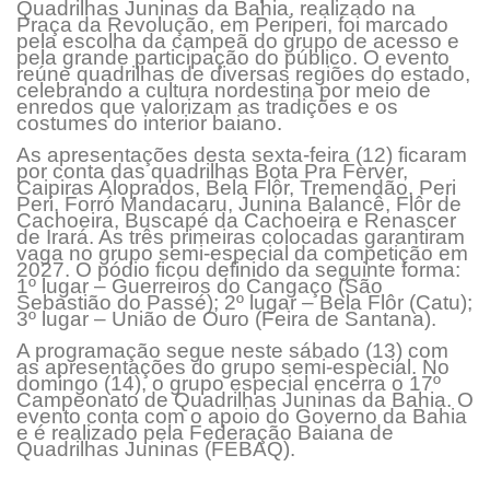
Quadrilhas Juninas da Bahia, realizado na
Praça da Revolução, em Periperi, foi marcado
pela escolha da campeã do grupo de acesso e
pela grande participação do público. O evento
reúne quadrilhas de diversas regiões do estado,
celebrando a cultura nordestina por meio de
enredos que valorizam as tradições e os
costumes do interior baiano.
As apresentações desta sexta-feira (12) ficaram
por conta das quadrilhas Bota Pra Ferver,
Caipiras Aloprados, Bela Flôr, Tremendão, Peri
Peri, Forró Mandacaru, Junina Balancê, Flôr de
Cachoeira, Buscapé da Cachoeira e Renascer
de Irará. As três primeiras colocadas garantiram
vaga no grupo semi-especial da competição em
2027. O pódio ficou definido da seguinte forma:
1º lugar – Guerreiros do Cangaço (São
Sebastião do Passé); 2º lugar – Bela Flôr (Catu);
3º lugar – União de Ouro (Feira de Santana).
A programação segue neste sábado (13) com
as apresentações do grupo semi-especial. No
domingo (14), o grupo especial encerra o 17º
Campeonato de Quadrilhas Juninas da Bahia. O
evento conta com o apoio do Governo da Bahia
e é realizado pela Federação Baiana de
Quadrilhas Juninas (FEBAQ).