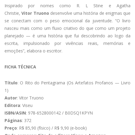
Inspirado por nomes como R. L Stine e Agatha
Christie,
Vitor Truono
desenvolve uma história de enigmas que
se conectam com o peso emocional da juventude. “O livro
nasceu mais como um fluxo criativo do que como um projeto
planejado — é uma história que fui descobrindo ao logo da
escrita, impulsionado por vivências reais, memórias e
emoções”, elabora o escritor.
FICHA TÉCNICA
Título
: O Rito do Pentagrama (Os Artefatos Profanos — Livro
1)
Autor
: Vitor Truono
Editora
: Viseu
ISBN/ASIN
: 978-6528000142 / B0DSQ1KPYN
Páginas
: 372
Preço
: R$ 85,90 (físico) / R$ 9,90 (e-book)