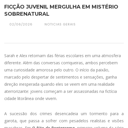
FICÇÃO JUVENIL MERGULHA EM MISTÉRIO
SOBRENATURAL
02/06/2026
NOTICIAS GERAIS
Sarah e Alex retornam das férias escolares em uma atmosfera
diferente. Além das conversas corriqueiras, ambos percebem
uma curiosidade amorosa pelo outro. O início da paixão,
marcado pelo despertar de sentimentos e sensações, ganha
direção inesperada quando eles se veem em uma realidade
aterrorizante: jovens começam a ser assassinadas na fictícia
cidade litorânea onde vivem.
A sucessão dos crimes desencadeia um tormento para a
garota, que passa a sofrer com pesadelos realistas e visões
macabras. Em
O Rito do Pentagrama
, primeiro volume da série