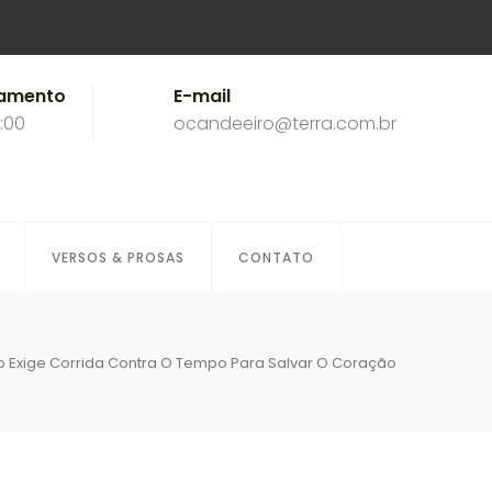
namento
E-mail
8:00
ocandeeiro@terra.com.br
VERSOS & PROSAS
CONTATO
to Exige Corrida Contra O Tempo Para Salvar O Coração