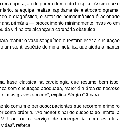
o uma operação de guerra dentro do hospital. Assim que o 
arto, a equipe realiza rapidamente eletrocardiograma, 
mado o diagnóstico, o setor de hemodinâmica é acionado 
ariana primária — procedimento minimamente invasivo em 
u da virilha até alcançar a coronária obstruída.
ara reabrir o vaso sanguíneo e restabelecer a circulação 
 um stent, espécie de mola metálica que ajuda a manter 
ma frase clássica na cardiologia que resume bem isso: 
ica sem circulação adequada, maior é a área de necrose 
arritmias graves e morte”, explica Sérgio Câmara.
nto comum e perigoso: pacientes que recorrem primeiro 
r conta própria. “Ao menor sinal de suspeita de infarto, a 
MU ou outro serviço de emergência com estrutura 
idas”, reforça.