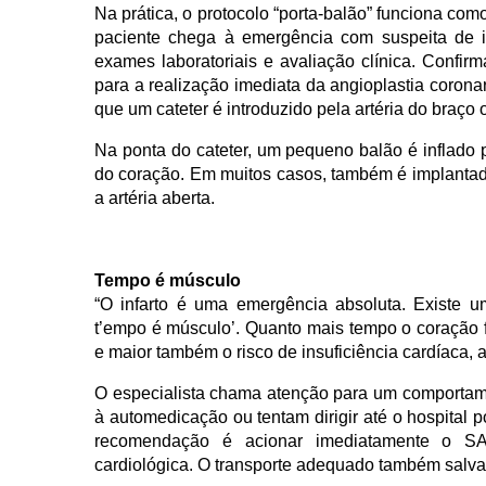
Na prática, o protocolo “porta-balão” funciona com
paciente chega à emergência com suspeita de inf
exames laboratoriais e avaliação clínica. Confir
para a realização imediata da angioplastia coron
que um cateter é introduzido pela artéria do braço o
Na ponta do cateter, um pequeno balão é inflado p
do coração. Em muitos casos, também é implantado
a artéria aberta.
Tempo é músculo
“O infarto é uma emergência absoluta. Existe u
t’empo é músculo’. Quanto mais tempo o coração f
e maior também o risco de insuficiência cardíaca, 
O especialista chama atenção para um comportame
à automedicação ou tentam dirigir até o hospital po
recomendação é acionar imediatamente o SA
cardiológica. O transporte adequado também salva v