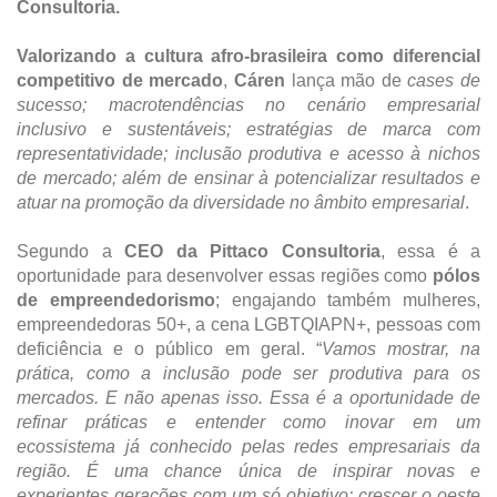
Consultoria.
Valorizando a
cultura afro-brasileira como diferencial
competitivo de mercado
,
Cáren
lança mão de
cases de
sucesso; macrotendências no cenário empresarial
inclusivo e sustentáveis; estratégias de marca com
representatividade; inclusão produtiva e acesso à nichos
de mercado; além de ensinar à potencializar resultados e
atuar na promoção da diversidade no âmbito empresarial
.
Segundo a
CEO da Pittaco Consultoria
,
essa é a
oportunidade para desenvolver essas regiões como
pólos
de empreendedorismo
; engajando também mulheres,
empreendedoras 50+, a cena LGBTQIAPN+, pessoas com
deficiência e o público em geral. “
Vamos mostrar, na
prática, como a inclusão pode ser produtiva para os
mercados. E não apenas isso. Essa é a oportunidade de
refinar práticas e entender como inovar em um
ecossistema já conhecido pelas redes empresariais da
região. É uma chance única de inspirar novas e
experientes gerações com um só objetivo: crescer o oeste