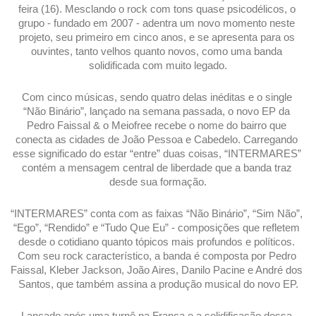
feira (16). Mesclando o rock com tons quase psicodélicos, o 
grupo - fundado em 2007 - adentra um novo momento neste 
projeto, seu primeiro em cinco anos, e se apresenta para os 
ouvintes, tanto velhos quanto novos, como uma banda 
solidificada com muito legado.
Com cinco músicas, sendo quatro delas inéditas e o single 
“Não Binário”, lançado na semana passada, o novo EP da 
Pedro Faissal & o Meiofree recebe o nome do bairro que 
conecta as cidades de João Pessoa e Cabedelo. Carregando 
esse significado do estar “entre” duas coisas, “INTERMARES” 
contém a mensagem central de liberdade que a banda traz 
desde sua formação.
“INTERMARES” conta com as faixas “Não Binário”, “Sim Não”, 
“Ego”, “Rendido” e “Tudo Que Eu” - composições que refletem 
desde o cotidiano quanto tópicos mais profundos e políticos. 
Com seu rock característico, a banda é composta por Pedro 
Faissal, Kleber Jackson, João Aires, Danilo Pacine e André dos 
Santos, que também assina a produção musical do novo EP.
Lançado após uma turnê na França e a solidificação dessa 