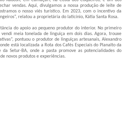
ínio Kadosh, em Camaçari, na Costa dos Coqueiros, é um dos
echar vendas. Aqui, divulgamos a nossa produção de leite de
stramos o nosso viés turístico. Em 2023, com o incentivo da
geiros”, relatou a proprietária do laticínio, Kátia Santa Rosa.
ortância do apoio ao pequeno produtor do interior. No primeiro
 vendi meia tonelada de linguiça em dois dias. Agora, trouxe
tivas”, pontuou o produtor de linguiças artesanais, Alexandro
nde está localizada a Rota dos Cafés Especiais do Planalto da
e da Setur-BA, onde a pasta promove as potencialidades do
 de novos produtos e experiências.