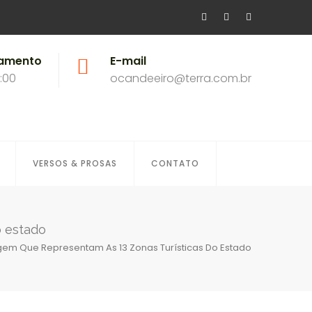
namento
E-mail
8:00
ocandeeiro@terra.com.br
VERSOS & PROSAS
CONTATO
o estado
gem Que Representam As 13 Zonas Turísticas Do Estado