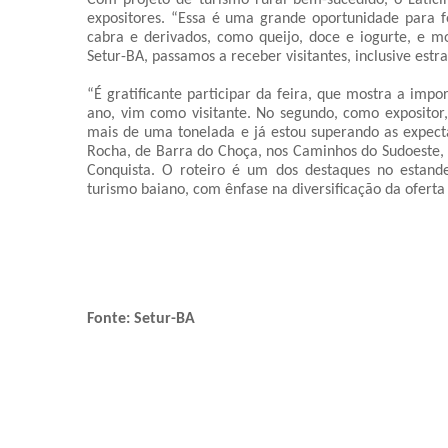
Com projeto de turismo rural bem-sucedido, o Latic
expositores. “Essa é uma grande oportunidade para f
cabra e derivados, como queijo, doce e iogurte, e mo
Setur-BA, passamos a receber visitantes, inclusive estran
“É gratificante participar da feira, que mostra a imp
ano, vim como visitante. No segundo, como expositor,
mais de uma tonelada e já estou superando as expecta
Rocha, de Barra do Choça, nos Caminhos do Sudoeste, o
Conquista. O roteiro é um dos destaques no estand
turismo baiano, com ênfase na diversificação da oferta
Fonte: Setur-BA