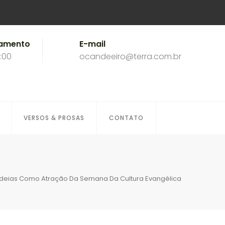
namento
E-mail
8:00
ocandeeiro@terra.com.br
VERSOS & PROSAS
CONTATO
ndeias Como Atração Da Semana Da Cultura Evangélica