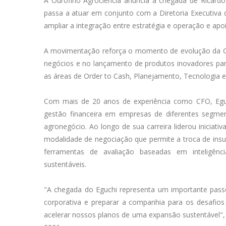
A Ourofino Agrociência anuncia a chegada de Ricardo 
passa a atuar em conjunto com a Diretoria Executiva 
ampliar a integração entre estratégia e operação e apo
A movimentação reforça o momento de evolução da Ou
negócios e no lançamento de produtos inovadores para 
as áreas de Order to Cash, Planejamento, Tecnologia e I
Com mais de 20 anos de experiência como CFO, Eguc
gestão financeira em empresas de diferentes segme
agronegócio. Ao longo de sua carreira liderou iniciativa
modalidade de negociação que permite a troca de insum
ferramentas de avaliação baseadas em inteligênci
sustentáveis.
"A chegada do Eguchi representa um importante passo
corporativa e preparar a companhia para os desafio
acelerar nossos planos de uma expansão sustentável",