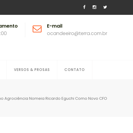
namento
E-mail
8:00
ocandeeiro@terra.com.br
VERSOS & PROSAS
CONTATO
no Agrociência Nomeia Ricardo Eguchi Como Novo CFO