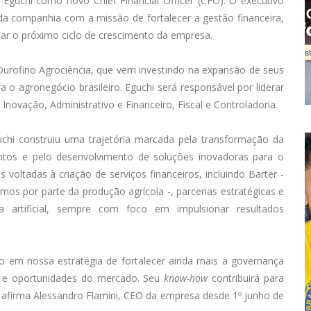
Eguchi como novo Chief Financial Officer (CFO). O executivo
da companhia com a missão de fortalecer a gestão financeira,
iar o próximo ciclo de crescimento da empresa.
rofino Agrociência, que vem investindo na expansão de seus
o agronegócio brasileiro. Eguchi será responsável por liderar
novação, Administrativo e Financeiro, Fiscal e Controladoria.
hi construiu uma trajetória marcada pela transformação da
ntos e pelo desenvolvimento de soluções inovadoras para o
s voltadas à criação de serviços financeiros, incluindo Barter -
os por parte da produção agrícola -, parcerias estratégicas e
a artificial, sempre com foco em impulsionar resultados
 em nossa estratégia de fortalecer ainda mais a governança
s e oportunidades do mercado. Seu
know-how
contribuirá para
 afirma Alessandro Flamini, CEO da empresa desde 1º junho de