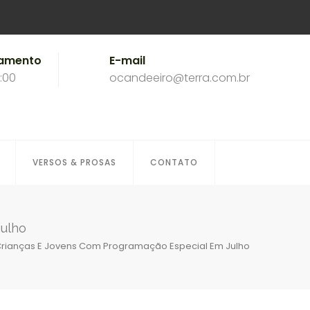
namento
E-mail
8:00
ocandeeiro@terra.com.br
VERSOS & PROSAS
CONTATO
julho
00 Crianças E Jovens Com Programação Especial Em Julho