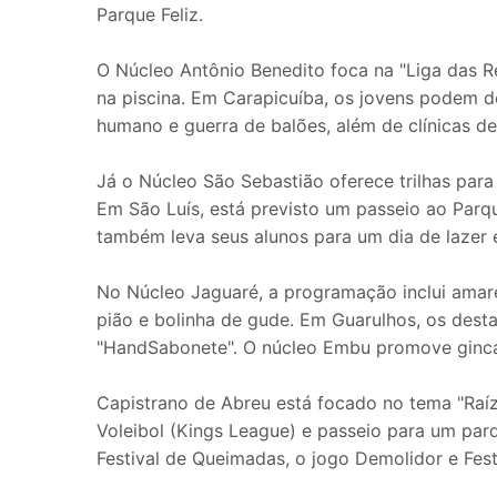
Parque Feliz.
O Núcleo Antônio Benedito foca na "Liga das Red
na piscina. Em Carapicuíba, os jovens podem d
humano e guerra de balões, além de clínicas de
Já o Núcleo São Sebastião oferece trilhas para
Em São Luís, está previsto um passeio ao Parq
também leva seus alunos para um dia de lazer
No Núcleo Jaguaré, a programação inclui amarel
pião e bolinha de gude. Em Guarulhos, os dest
"HandSabonete". O núcleo Embu promove ginca
Capistrano de Abreu está focado no tema "Raíze
Voleibol (Kings League) e passeio para um par
Festival de Queimadas, o jogo Demolidor e Festi