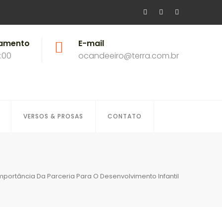
namento
E-mail
8:00
ocandeeiro@terra.com.br
VERSOS & PROSAS
CONTATO
 Importância Da Parceria Para O Desenvolvimento Infantil