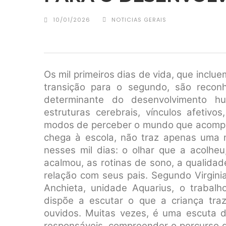
10/01/2026
NOTICIAS GERAIS
Os mil primeiros dias de vida, que inclu
transição para o segundo, são recon
determinante do desenvolvimento h
estruturas cerebrais, vínculos afetivo
modos de perceber o mundo que acompan
chega à escola, não traz apenas uma m
nesses mil dias: o olhar que a acolhe
acalmou, as rotinas de sono, a qualida
relação com seus pais. Segundo Virgini
Anchieta, unidade Aquarius, o trabalh
dispõe a escutar o que a criança tra
ouvidos. Muitas vezes, é uma escuta d
responsáveis, compreender o percurso de