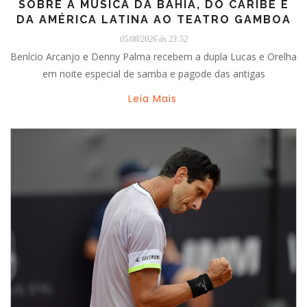
SOBRE A MÚSICA DA BAHIA, DO CARIBE E
DA AMÉRICA LATINA AO TEATRO GAMBOA
05/08/2026 ás 23:52
Benício Arcanjo e Denny Palma recebem a dupla Lucas e Orelha
em noite especial de samba e pagode das antigas
Leia Mais