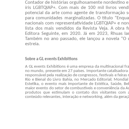
Contador de histórias orgulhosamente nordestino e g
íris LGBTQIAP+. Com mais de 100 mil livros vend
potencial da arte como agente de transformação s
para comunidades marginalizadas. O título “Enqu
nacionais com representatividade LGBTQIAP+ e nord
lista dos mais vendidos da Revista Veja. A obra 
Editora Seguinte, em 2020. Já em 2023, Rhuas l
Também no ano passado, ele lançou a novela “O 
estreia.
Sobre a GL events Exhibitions
A GL events Exhibitions é uma empresa da multinacional fr
no mundo, presente em 27 países. Importante catalisadora
responsável pela realização de congressos, festivais e feira
Rio e Bienal do Livro Bahia, no Mercado Editorial; Mondial 
Estetika, o evento mais importante de Estética, Saúde, B
maior evento do setor de combustíveis e conveniência da Am
produtos que estimulam o contato dos visitantes com as
conteúdo relevantes, interação e networking, além da geraç