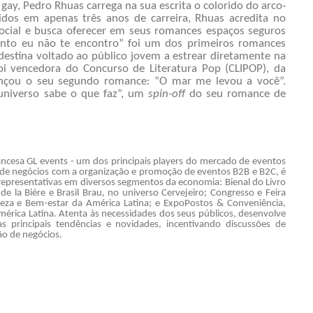
ay, Pedro Rhuas carrega na sua escrita o colorido do arco-
idos em apenas três anos de carreira, Rhuas acredita no
ocial e busca oferecer em seus romances espaços seguros
anto eu não te encontro” foi um dos primeiros romances
estina voltado ao público jovem a estrear diretamente na
foi vencedora do Concurso de Literatura Pop (CLIPOP), da
ançou o seu segundo romance: “O mar me levou a você”.
universo sabe o que faz”, um
spin-off
do seu romance de
ancesa GL events - um dos principais players do mercado de eventos
 de negócios com a organização e promoção de eventos B2B e B2C, é
s representativas em diversos segmentos da economia: Bienal do Livro
de la Bière e Brasil Brau, no universo Cervejeiro; Congresso e Feira
eleza e Bem-estar da América Latina; e ExpoPostos & Conveniência,
érica Latina. Atenta às necessidades dos seus públicos, desenvolve
 principais tendências e novidades, incentivando discussões de
ão de negócios.