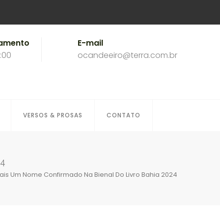
namento
E-mail
8:00
ocandeeiro@terra.com.br
VERSOS & PROSAS
CONTATO
24
Mais Um Nome Confirmado Na Bienal Do Livro Bahia 2024