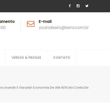
namento
E-mail
8:00
ocandeeiro@terra.com.br
VERSOS & PROSAS
CONTATO
o Investir E Garantir Economia De Até 90% Na Conta De