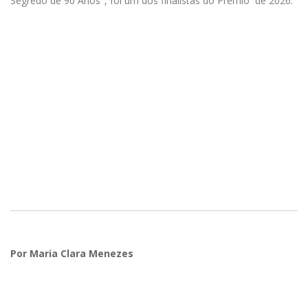
Segredo de 90 Anos", foi um dos finalistas do Prêmio de 2026.
Por Maria Clara Menezes