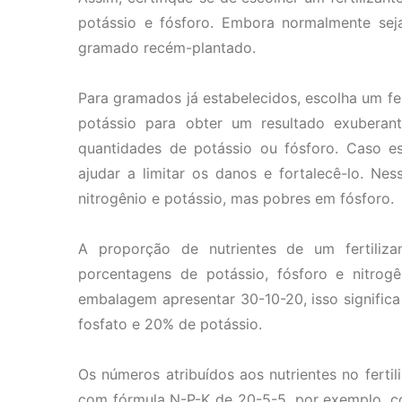
potássio e fósforo. Embora normalmente seja
gramado recém-plantado.
Para gramados já estabelecidos, escolha um fer
potássio para obter um resultado exubera
quantidades de potássio ou fósforo. Caso es
ajudar a limitar os danos e fortalecê-lo. Nes
nitrogênio e potássio, mas pobres em fósforo.
A proporção de nutrientes de um fertili
porcentagens de potássio, fósforo e nitrog
embalagem apresentar 30-10-20, isso significa
fosfato e 20% de potássio.
Os números atribuídos aos nutrientes no ferti
com fórmula N-P-K de 20-5-5, por exemplo, co