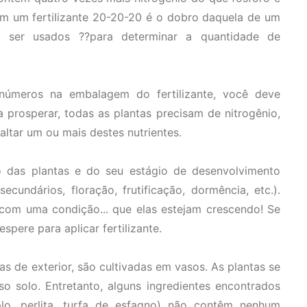
em um fertilizante 20-20-20 é o dobro daquela de um
em ser usados ??para determinar a quantidade de
números na embalagem do fertilizante, você deve
 prosperar, todas as plantas precisam de nitrogênio,
altar um ou mais destes nutrientes.
 das plantas e do seu estágio de desenvolvimento
ecundários, floração, frutificação, dormência, etc.).
 com uma condição... que elas estejam crescendo! Se
spere para aplicar fertilizante.
tas de exterior, são cultivadas em vasos. As plantas se
o solo. Entretanto, alguns ingredientes encontrados
lo, perlita, turfa de esfagno) não contêm nenhum