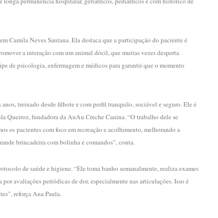
e longa permanência hospitalar, geriátricos, pediátricos e com histórico de
gem Camila Neves Santana. Ela destaca que a participação do paciente é
 promover a interação com um animal dócil, que muitas vezes desperta
quipe de psicologia, enfermagem e médicos para garantir que o momento
anos, treinado desde filhote e com perfil tranquilo, sociável e seguro. Ele é
la Queiroz, fundadora da AuAu Creche Canina. “O trabalho dele se
mos os pacientes com foco em recreação e acolhimento, melhorando a
 grande brincadeira com bolinha e comandos”, conta.
 protocolo de saúde e higiene. “Ele toma banho semanalmente, realiza exames
por avaliações periódicas de dor, especialmente nas articulações. Isso é
tes”, reforça Ana Paula.