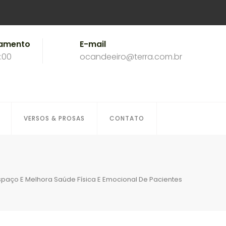
namento
E-mail
8:00
ocandeeiro@terra.com.br
VERSOS & PROSAS
CONTATO
paço E Melhora Saúde Física E Emocional De Pacientes