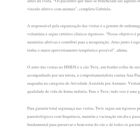
antes da visita. “Os pacientes que mais se beneficiam são aqueles d
vínculo afetivo com animais”, completa Gabriela.
A responsável pela organização das visitas é a gerente de enferma
voluntária e segue critérios clínicos rigorosos. “Nosso objetivo é
memórias afetivas e contribui para a recuperação. Atuo junto à e
tenha o maior aproveitamento terapêutico possível”, afirma.
O astro das visitas no HMDS é o cão Twix, um border collie de seis 
acompanhado por sua tutora, a comportamentalista canina Ana Pau
enquadra na categoria de Atividade Assistida por Animais. Visita
qualidade de vida de forma indireta. Para o Twix, tudo isso é uma
Para garantir total segurança nas visitas, Twix segue um rigoroso
parasitológicos com frequência, mantém a vacinação em dia e passa 
fundamental para preservar o bem-estar do cão e de todos os pacien