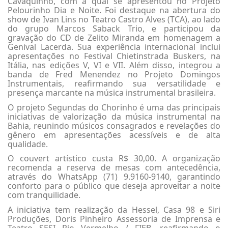
Cavaquinho, com a qual se apresentou no Projeto
Pelourinho Dia e Noite. Foi destaque na abertura do
show de Ivan Lins no Teatro Castro Alves (TCA), ao lado
do grupo Marcos Saback Trio, e participou da
gravação do CD de Zelito Miranda em homenagem a
Genival Lacerda. Sua experiência internacional inclui
apresentações no Festival Chietinstrada Buskers, na
Itália, nas edições V, VI e VII. Além disso, integrou a
banda de Fred Menendez no Projeto Domingos
Instrumentais, reafirmando sua versatilidade e
presença marcante na música instrumental brasileira.
O projeto Segundas do Chorinho é uma das principais
iniciativas de valorização da música instrumental na
Bahia, reunindo músicos consagrados e revelações do
gênero em apresentações acessíveis e de alta
qualidade.
O couvert artístico custa R$ 30,00. A organização
recomenda a reserva de mesas com antecedência,
através do WhatsApp (71) 9.9160-9140, garantindo
conforto para o público que deseja aproveitar a noite
com tranquilidade.
A iniciativa tem realização da Hessel, Casa 98 e Siri
Produções, Doris Pinheiro Assessoria de Imprensa e
Teatro SESI Rio Vermelho / FIEB, reafirmando o