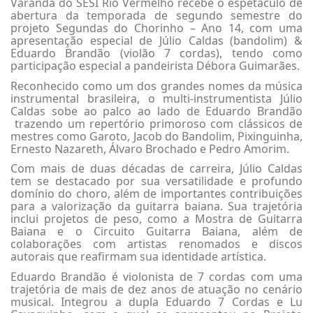
Varanda do SESI Rio Vermelho recebe o espetáculo de
abertura da temporada de segundo semestre do
projeto Segundas do Chorinho – Ano 14, com uma
apresentação especial de Júlio Caldas (bandolim) &
Eduardo Brandão (violão 7 cordas), tendo como
participação especial a pandeirista Débora Guimarães.
Reconhecido como um dos grandes nomes da música
instrumental brasileira, o multi-instrumentista Júlio
Caldas sobe ao palco ao lado de Eduardo Brandão
trazendo um repertório primoroso com clássicos de
mestres como Garoto, Jacob do Bandolim, Pixinguinha,
Ernesto Nazareth, Álvaro Brochado e Pedro Amorim.
Com mais de duas décadas de carreira, Júlio Caldas
tem se destacado por sua versatilidade e profundo
domínio do choro, além de importantes contribuições
para a valorização da guitarra baiana. Sua trajetória
inclui projetos de peso, como a Mostra de Guitarra
Baiana e o Circuito Guitarra Baiana, além de
colaborações com artistas renomados e discos
autorais que reafirmam sua identidade artística.
Eduardo Brandão é violonista de 7 cordas com uma
trajetória de mais de dez anos de atuação no cenário
musical. Integrou a dupla Eduardo 7 Cordas e Lu