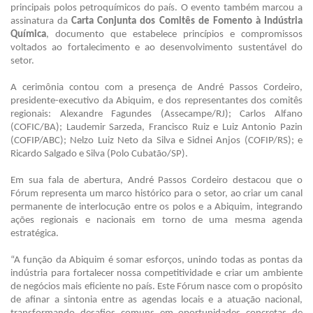
principais polos petroquímicos do país. O evento também marcou a
assinatura da
Carta Conjunta dos Comitês de Fomento à Indústria
Química
, documento que estabelece princípios e compromissos
voltados ao fortalecimento e ao desenvolvimento sustentável do
setor.
A cerimônia contou com a presença de André Passos Cordeiro,
presidente-executivo da Abiquim, e dos representantes dos comitês
regionais: Alexandre Fagundes (Assecampe/RJ); Carlos Alfano
(COFIC/BA); Laudemir Sarzeda, Francisco Ruiz e Luiz Antonio Pazin
(COFIP/ABC); Nelzo Luiz Neto da Silva e Sidnei Anjos (COFIP/RS); e
Ricardo Salgado e Silva (Polo Cubatão/SP).
Em sua fala de abertura, André Passos Cordeiro destacou que o
Fórum representa um marco histórico para o setor, ao criar um canal
permanente de interlocução entre os polos e a Abiquim, integrando
ações regionais e nacionais em torno de uma mesma agenda
estratégica.
“A função da Abiquim é somar esforços, unindo todas as pontas da
indústria para fortalecer nossa competitividade e criar um ambiente
de negócios mais eficiente no país. Este Fórum nasce com o propósito
de afinar a sintonia entre as agendas locais e a atuação nacional,