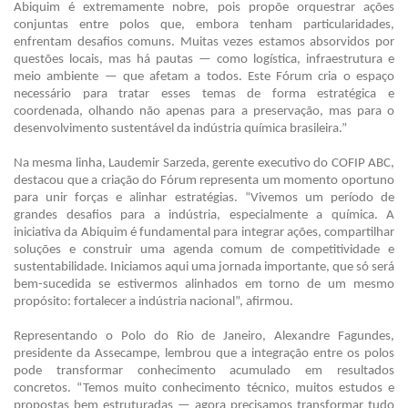
Abiquim é extremamente nobre, pois propõe orquestrar ações
conjuntas entre polos que, embora tenham particularidades,
enfrentam desafios comuns. Muitas vezes estamos absorvidos por
questões locais, mas há pautas — como logística, infraestrutura e
meio ambiente — que afetam a todos. Este Fórum cria o espaço
necessário para tratar esses temas de forma estratégica e
coordenada, olhando não apenas para a preservação, mas para o
desenvolvimento sustentável da indústria química brasileira.”
Na mesma linha, Laudemir Sarzeda, gerente executivo do COFIP ABC,
destacou que a criação do Fórum representa um momento oportuno
para unir forças e alinhar estratégias. “Vivemos um período de
grandes desafios para a indústria, especialmente a química. A
iniciativa da Abiquim é fundamental para integrar ações, compartilhar
soluções e construir uma agenda comum de competitividade e
sustentabilidade. Iniciamos aqui uma jornada importante, que só será
bem-sucedida se estivermos alinhados em torno de um mesmo
propósito: fortalecer a indústria nacional”, afirmou.
Representando o Polo do Rio de Janeiro, Alexandre Fagundes,
presidente da Assecampe, lembrou que a integração entre os polos
pode transformar conhecimento acumulado em resultados
concretos. “Temos muito conhecimento técnico, muitos estudos e
propostas bem estruturadas — agora precisamos transformar tudo