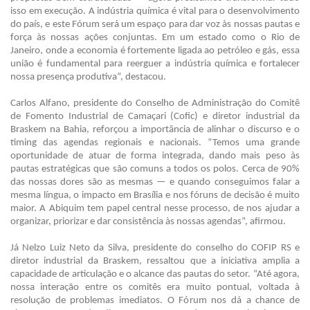
isso em execução. A indústria química é vital para o desenvolvimento
do país, e este Fórum será um espaço para dar voz às nossas pautas e
força às nossas ações conjuntas. Em um estado como o Rio de
Janeiro, onde a economia é fortemente ligada ao petróleo e gás, essa
união é fundamental para reerguer a indústria química e fortalecer
nossa presença produtiva”, destacou.
Carlos Alfano, presidente do Conselho de Administração do Comitê
de Fomento Industrial de Camaçari (Cofic) e diretor industrial da
Braskem na Bahia, reforçou a importância de alinhar o discurso e o
timing das agendas regionais e nacionais. “Temos uma grande
oportunidade de atuar de forma integrada, dando mais peso às
pautas estratégicas que são comuns a todos os polos. Cerca de 90%
das nossas dores são as mesmas — e quando conseguimos falar a
mesma língua, o impacto em Brasília e nos fóruns de decisão é muito
maior. A Abiquim tem papel central nesse processo, de nos ajudar a
organizar, priorizar e dar consistência às nossas agendas”, afirmou.
Já Nelzo Luiz Neto da Silva, presidente do conselho do COFIP RS e
diretor industrial da Braskem, ressaltou que a iniciativa amplia a
capacidade de articulação e o alcance das pautas do setor. “Até agora,
nossa interação entre os comitês era muito pontual, voltada à
resolução de problemas imediatos. O Fórum nos dá a chance de