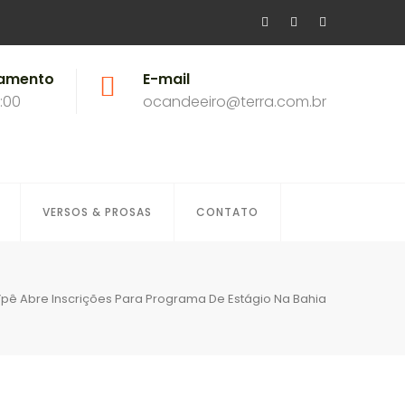
namento
E-mail
8:00
ocandeeiro@terra.com.br
VERSOS & PROSAS
CONTATO
Ypê Abre Inscrições Para Programa De Estágio Na Bahia