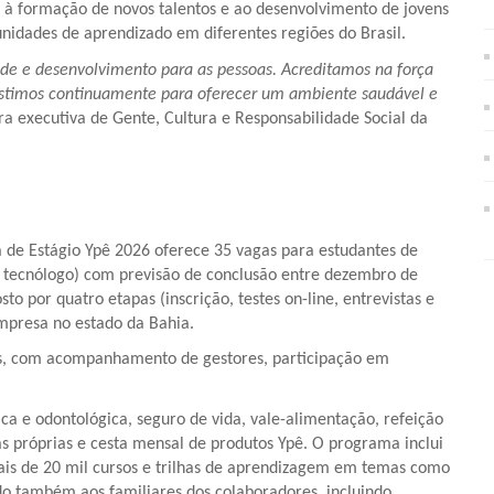
as à formação de novos talentos e ao desenvolvimento de jovens
tunidades de aprendizado em diferentes regiões do Brasil.
e e desenvolvimento para as pessoas. Acreditamos na força
estimos continuamente para oferecer um ambiente saudável e
ra executiva de Gente, Cultura e Responsabilidade Social da
 de Estágio Ypê 2026 oferece 35 vagas para estudantes de
ou tecnólogo) com previsão de conclusão entre dezembro de
o por quatro etapas (inscrição, testes on-line, entrevistas e
mpresa no estado da Bahia.
is, com acompanhamento de gestores, participação em
dica e odontológica, seguro de vida, vale-alimentação, refeição
jas próprias e cesta mensal de produtos Ypê. O programa inclui
mais de 20 mil cursos e trilhas de aprendizagem em temas como
do também aos familiares dos colaboradores, incluindo