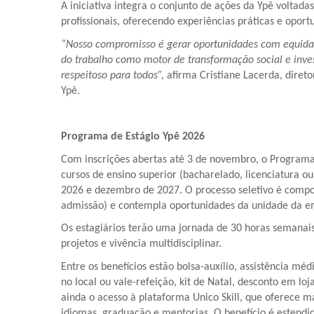
A iniciativa integra o conjunto de ações da Ypê voltad
profissionais, oferecendo experiências práticas e opor
“Nosso compromisso é gerar oportunidades com equidad
do trabalho como motor de transformação social e inv
respeitoso para todos”,
afirma Cristiane Lacerda, direto
Ypê.
Programa de Estágio Ypê 2026
Com inscrições abertas até 3 de novembro, o Programa
cursos de ensino superior (bacharelado, licenciatura 
2026 e dezembro de 2027. O processo seletivo é compost
admissão) e contempla oportunidades da unidade da e
Os estagiários terão uma jornada de 30 horas semana
projetos e vivência multidisciplinar.
Entre os benefícios estão bolsa-auxílio, assistência mé
no local ou vale-refeição, kit de Natal, desconto em lo
ainda o acesso à plataforma Unico Skill, que oferece 
idiomas, graduação e mentorias. O benefício é estendi