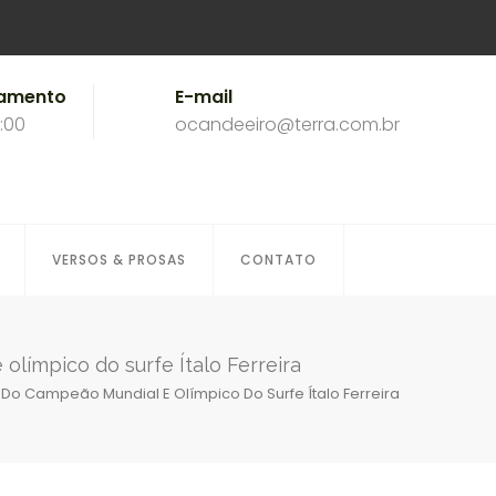
namento
E-mail
8:00
ocandeeiro@terra.com.br
VERSOS & PROSAS
CONTATO
ímpico do surfe Ítalo Ferreira
 Campeão Mundial E Olímpico Do Surfe Ítalo Ferreira