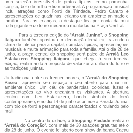
uma seleção irresistível de pratos típicos, como pamonha,
canjica, bolo de milho e licor artesanal. A programação musical
inclui atrações como
Forró da Trindade
,
Pedro Canuto
e
apresentações de quadrilhas, criando um ambiente animado e
familiar. Para as crianças, o destaque fica por conta da
mini
roda gigante
e do
touro mecânico
montados na Praça Central.
Para a terceira edição do “
Arraiá Junino
”, o
Shopping
Itaigara
também apostou em decoração temática, trazendo o
clima de interior para a capital, comidas típicas, apresentações
musicais e muita animação para toda a família. Até o dia 28 de
junho, a praça central do shopping será palco do
Arraiá Leo
Estakazero Shopping Itaigara
, que chega à sua terceira
edição, reafirmando a proposta de valorizar a cultura do forró e
as tradições juninas.
Já tradicional entre os frequentadores, o “
Arraiá do Shopping
Paseo”
aproveita seu espaço a céu aberto para criar um
ambiente único. Um céu de bandeirolas coloridas, luzes e
apresentações ao vivo encantam os visitantes. A abertura
contou com Leo Estakazero, banda símbolo do forró
contemporâneo, e no dia 14 de junho acontece a Parada Junina,
com trio de forró e personagens caracterizados circulando pelo
mall.
No centro da cidade, o
Shopping Piedade
realiza o
“
Arraiá do Coração
”, com mais de 30 atrações gratuitas até o
dia 28 de junho. O evento foi aberto com show da banda Cacau