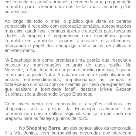
em verdadeiros arraiás urbanos, oferecendo uma programação
completa para celebrar uma das festas mais amadas pelos
nordestinos.
Ao longo de todo o mês, o público que visita os centros
comerciais é recebido com decoração temática, apresentações
musicais, quadrilhas, comidas típicas e atrações para todas as
idades. A proposta é proporcionar uma experiência junina
completa em ambientes seguros, acessíveis e acolhedores,
reforçando o papel dos shoppings como polos de cultura e
entretenimento.
“A Enashopp tem como premissa uma gestão que respeita e
valoriza as manifestações culturais de cada região. No
Nordeste, o São João tem um peso simbólico imenso, é quase
como um segundo Natal. A data movimenta significativamente
nossos empreendimentos, impulsionando as vendas e
fortalecendo o vínculo com os clientes por meio de experiências
que exaltam a identidade local”, destaca Mirela Gedeon
Cubilhas, sócia-diretora do Grupo Enashopp.
Com investimento em cenografia e atrações culturais, os
shoppings sob a gestão da Enashopp reafirmam seu
compromisso com a cultura regional. Confira o que cada um
preparou para os festejos juninos de 2025:
No
Shopping Barra
, um dos pontos altos da temporada
é a
Vila Junina
, com barraquinhas decoradas que oferecem