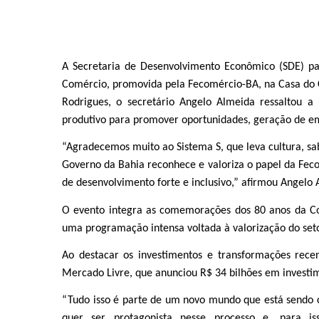
A Secretaria de Desenvolvimento Econômico (SDE) par
Comércio, promovida pela Fecomércio-BA, na Casa do 
Rodrigues, o secretário Angelo Almeida ressaltou a 
produtivo para promover oportunidades, geração de emp
“Agradecemos muito ao Sistema S, que leva cultura, s
Governo da Bahia reconhece e valoriza o papel da Fec
de desenvolvimento forte e inclusivo,” afirmou Angelo 
O evento integra as comemorações dos 80 anos da Co
uma programação intensa voltada à valorização do setor
Ao destacar os investimentos e transformações rece
Mercado Livre, que anunciou R$ 34 bilhões em investi
“Tudo isso é parte de um novo mundo que está sendo co
quer ser protagonista nesse processo e, para iss