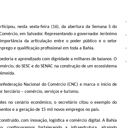
ticipou, nesta sexta-feira (16), da abertura da Semana S do
Comércio, em Salvador. Representando o governador Jerônimo
importância da articulação entre o poder público e o setor
rego e qualificação profissional em toda a Bahia.
abedoria e aprendizado com dignidade a milhares de baianos. O
omércio, do SESC e do SENAC na construção de um ecossistema
Almeida.
nfederação Nacional do Comércio (CNC) e marca o início de
 terciário – comércio, serviços e turismo.
ntes no cenário econômico, o secretário citou o exemplo do
mentos e a geração de 15 mil novos empregos no país.
nstruído, com inovação, logística e comércio digital. A Bahia
o, continuaremos fortalecendo a infraestrutura, atraindo