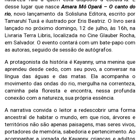
desse lugar que nasce 
Amara Mó Opará – O canto do 
rio
, novo lançamento da Solisluna Editora, escrito por 
Tamaruhí Tuxá e ilustrado por Eris Beatriz. O livro será 
lançado no próximo domingo, 12 de julho, às 16h, na 
Livraria Terra Libris, localizada no Cine Glauber Rocha, 
em Salvador. O evento contará com um bate-papo com 
as autoras, seguido de sessão de autógrafos. 
A protagonista da história é Kayanny, uma menina que 
aprendeu desde cedo, com seu povo, a conversar na 
língua das águas e das matas. Ela acompanha o 
movimento das ondas do rio, mergulha na correnteza, 
caminha pela floresta e encontra, nessa profunda 
conexão com a natureza, sua própria essência.
A narrativa convida o leitor a redescobrir uma forma 
ancestral de habitar o mundo, em que rios, árvores e 
territórios não são apenas paisagens, mas seres vivos, 
portadores de memória, sabedoria e pertencimento. Ao 
acompanhar a jornada de Kayanny, crianças e adultos 