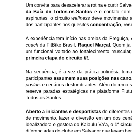
Um convite para desacelerar a rotina e curtir Salva
da Baía de Todos-os-Santos
 e o contato com 
aspirantes, o circuito 
wellness 
deve movimentar a 
dos participantes nos quesitos
 concentração, resi
coach 
da FitBike Brasil,
 Raquel Marçal
. Quem já
um funcional voltado ao fortalecimento muscular,
primeira etapa do circuito 
fit
. 
Na sequência, é a vez da prática polinésia tomar
participantes 
assumem suas posições nas cano
postais 
e cenários deslumbrantes. Além do remo s
reserva paradas estratégicas na plataforma Flutu
Todos-os-Santos. 
Aberto a iniciantes e desportistas
 de diferentes 
de movimento, lazer e diversão em um dos cenár
idealizadora e gestora do Kaiaulu Va’a, o 
1º circ
diferenciadas do clube em Salvador que levam bem