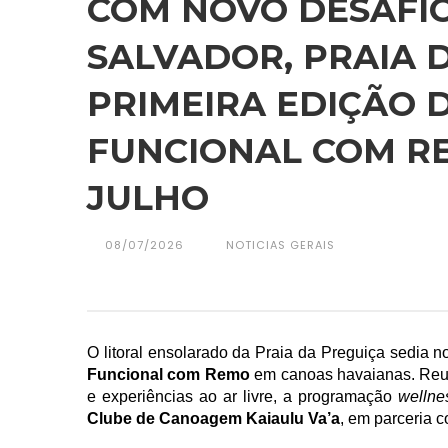
COM NOVO DESAFIO
SALVADOR, PRAIA 
PRIMEIRA EDIÇÃO D
FUNCIONAL COM REM
JULHO
08/07/2026
NOTICIAS GERAIS
O litoral ensolarado da Praia da Preguiça sedia n
Funcional com Remo 
em canoas havaianas. Reun
e experiências ao ar livre, a programação 
wellne
Clube de Canoagem Kaiaulu Va’a
, em parceria c