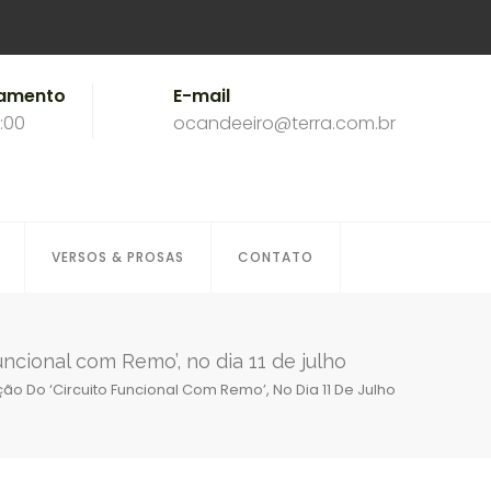
namento
E-mail
8:00
ocandeeiro@terra.com.br
VERSOS & PROSAS
CONTATO
ncional com Remo’, no dia 11 de julho
o Do ‘Circuito Funcional Com Remo’, No Dia 11 De Julho