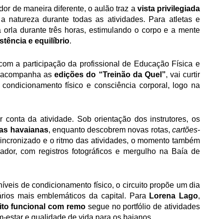
dor de maneira diferente, o aulão traz a
 vista privilegiada 
a natureza durante todas as atividades. Para atletas e 
orla durante três horas, estimulando o corpo e a mente 
stência e equilíbrio
. 
A experiência tem início nas areias da Preguiça, com a participação da profissional de Educação Física e 
 acompanha as 
edições do “Treinão da Quel”
, vai curtir 
 condicionamento físico e consciência corporal, logo na
 conta da atividade. Sob orientação dos instrutores,
os 
as havaianas
, enquanto descobrem novas rotas, 
cartões-
incronizado e o ritmo das atividades, o momento também 
ador, com registros fotográficos e mergulho na Baía de 
níveis de condicionamento físico, o circuito propõe um dia 
ios mais emblemáticos da capital. Para 
Lorena Lago
, 
uito funcional com remo
 segue no portfólio de atividades 
-estar e qualidade de vida para os baianos.