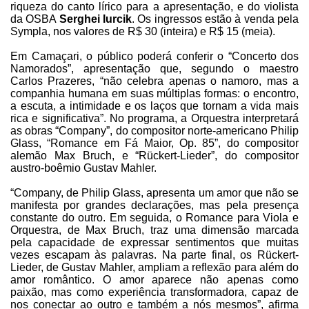
riqueza do canto lírico para a apresentação, e do violista
da OSBA
Serghei Iurcik
. Os ingressos estão à venda pela
Sympla, nos valores de R$ 30 (inteira) e R$ 15 (meia).
Em Camaçari, o público poderá conferir o “Concerto dos
Namorados”, apresentação que, segundo o maestro
Carlos Prazeres, “não celebra apenas o namoro, mas a
companhia humana em suas múltiplas formas: o encontro,
a escuta, a intimidade e os laços que tornam a vida mais
rica e significativa”. No programa, a Orquestra interpretará
as obras “Company”, do compositor norte-americano Philip
Glass, “Romance em Fá Maior, Op. 85”, do compositor
alemão Max Bruch, e “Rückert-Lieder”, do compositor
austro-boêmio Gustav Mahler.
“Company, de Philip Glass, apresenta um amor que não se
manifesta por grandes declarações, mas pela presença
constante do outro. Em seguida, o Romance para Viola e
Orquestra, de Max Bruch, traz uma dimensão marcada
pela capacidade de expressar sentimentos que muitas
vezes escapam às palavras. Na parte final, os Rückert-
Lieder, de Gustav Mahler, ampliam a reflexão para além do
amor romântico. O amor aparece não apenas como
paixão, mas como experiência transformadora, capaz de
nos conectar ao outro e também a nós mesmos”, afirma