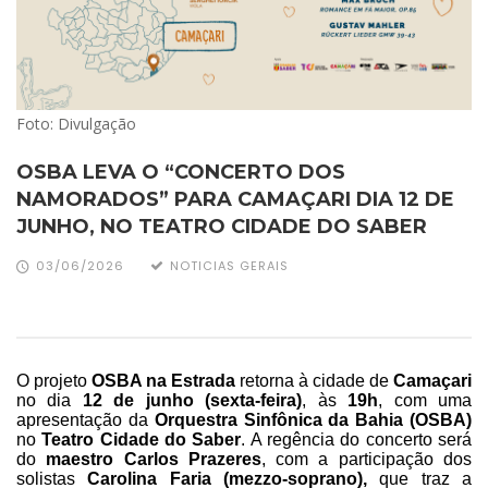
Foto: Divulgação
OSBA LEVA O “CONCERTO DOS
NAMORADOS” PARA CAMAÇARI DIA 12 DE
JUNHO, NO TEATRO CIDADE DO SABER
03/06/2026
NOTICIAS GERAIS
O projeto
OSBA na Estrada
retorna à cidade de
Camaçari
no dia
12 de junho (sexta-feira)
, às
19h
, com uma
apresentação da
Orquestra Sinfônica da Bahia (OSBA)
no
Teatro Cidade do Saber
. A regência do concerto será
do
maestro Carlos Prazeres
, com a participação dos
solistas
Carolina Faria (mezzo-soprano),
que traz a