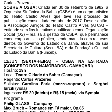
Carlos Prazeres.
SOBRE A OSBA:
Criada em 30 de setembro de 1982, a
Orquestra Sinfônica da Bahia (OSBA) é um corpo artístico
do Teatro Castro Alves que teve seu processo de
publicização consolidada em abril de 2017. Desde então,
a Associação Amigos do Teatro Castro Alves (ATCA) –
entidade sem fins lucrativos qualificada como Organização
Social (OS) – realiza a gestão da OSBA, que permanece
como corpo artístico público, sendo mantida com recursos
diretos do Governo do Estado da Bahia, através da sua
Secretaria de Cultura (SecultBA) e da Fundação Cultural
do Estado da Bahia (Funceb).
12/JUN (SEXTA-FEIRA) – OSBA NA ESTRADA
(CONCERTO DOS NAMORADOS - CAMAÇARI)
Horário:
19h
Local:
Teatro Cidade do Saber (Camaçari)
Regente:
Carlos Prazeres
Solistas:
Carolina Faria (mezzo-soprano) e Serghei
Iurcik (viola)
Ingressos:
R$ 30 (inteira) e R$ 15 (meia), via Sympla.
Programa:
Philip GLASS – Company
Max Bruch – Romance em Fá maior, Op.85