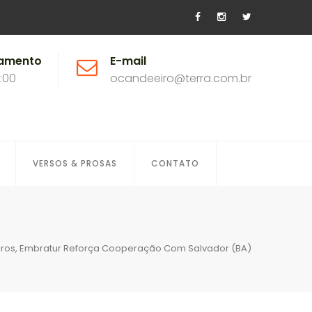
namento
E-mail
8:00
ocandeeiro@terra.com.br
VERSOS & PROSAS
CONTATO
eiros, Embratur Reforça Cooperação Com Salvador (BA)