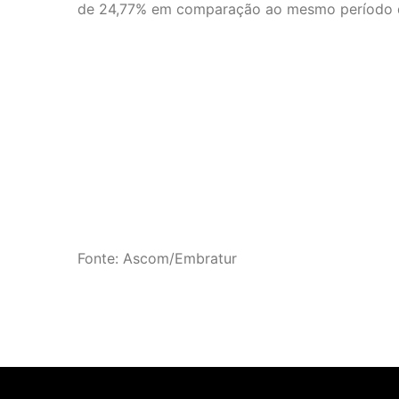
de 24,77% em comparação ao mesmo período 
Fonte: Ascom/Embratur