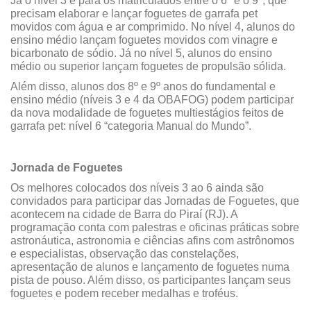
Já o nível 3 é para os matriculados entre o 6º e o 9º, que
precisam elaborar e lançar foguetes de garrafa pet
movidos com água e ar comprimido. No nível 4, alunos do
ensino médio lançam foguetes movidos com vinagre e
bicarbonato de sódio. Já no nível 5, alunos do ensino
médio ou superior lançam foguetes de propulsão sólida.
Além disso, alunos dos 8º e 9º anos do fundamental e
ensino médio (níveis 3 e 4 da OBAFOG) podem participar
da nova modalidade de foguetes multiestágios feitos de
garrafa pet: nível 6 “categoria Manual do Mundo”.
Jornada de Foguetes
Os melhores colocados dos níveis 3 ao 6 ainda são
convidados para participar das Jornadas de Foguetes, que
acontecem na cidade de Barra do Piraí (RJ). A
programação conta com palestras e oficinas práticas sobre
astronáutica, astronomia e ciências afins com astrônomos
e especialistas, observação das constelações,
apresentação de alunos e lançamento de foguetes numa
pista de pouso. Além disso, os participantes lançam seus
foguetes e podem receber medalhas e troféus.