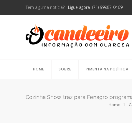
Tem alguma notícia?
Ligue agora (71) 99987-0469
HOME
SOBRE
PIMENTA NA POLÍTICA
Cozinha Show traz para Fenagro programaç
Home
C