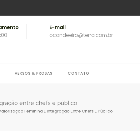
namento
E-mail
8:00
ocandeeiro@terra.com.br
VERSOS & PROSAS
CONTATO
gração entre chefs e público
lorização Feminina E Integração Entre Chefs E Público