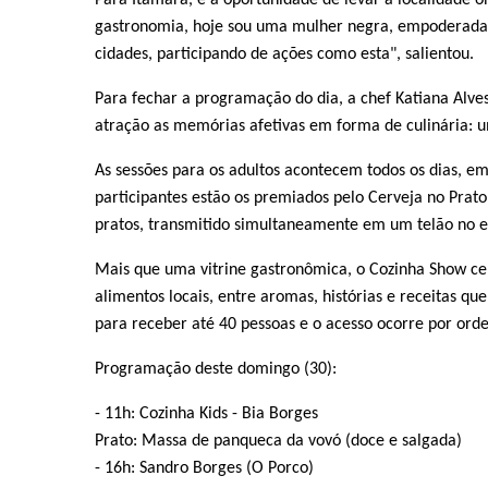
Para Itamara, é a oportunidade de levar a localidade 
gastronomia, hoje sou uma mulher negra, empoderada, 
cidades, participando de ações como esta", salientou.
Para fechar a programação do dia, a chef Katiana Alve
atração as memórias afetivas em forma de culinária: 
As sessões para os adultos acontecem todos os dias, em
participantes estão os premiados pelo Cerveja no Pra
pratos, transmitido simultaneamente em um telão no e
Mais que uma vitrine gastronômica, o Cozinha Show cel
alimentos locais, entre aromas, histórias e receitas q
para receber até 40 pessoas e o acesso ocorre por or
Programação deste domingo (30):
- 11h: Cozinha Kids - Bia Borges
Prato: Massa de panqueca da vovó (doce e salgada)
- 16h: Sandro Borges (O Porco)