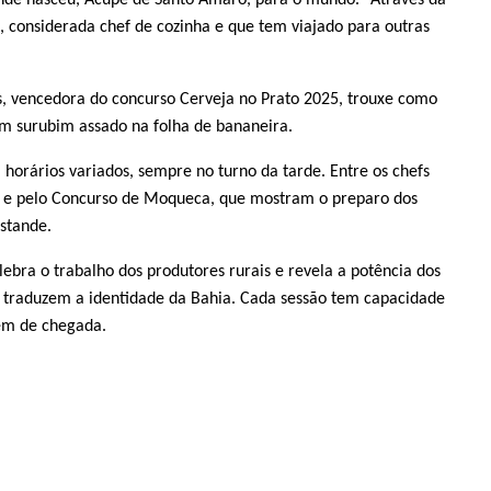
onde nasceu, Acupe de Santo Amaro, para o mundo. "Através da
considerada chef de cozinha e que tem viajado para outras
s, vencedora do concurso Cerveja no Prato 2025, trouxe como
um surubim assado na folha de bananeira.
 horários variados, sempre no turno da tarde. Entre os chefs
to e pelo Concurso de Moqueca, que mostram o preparo dos
stande.
ebra o trabalho dos produtores rurais e revela a potência dos
ue traduzem a identidade da Bahia. Cada sessão tem capacidade
dem de chegada.