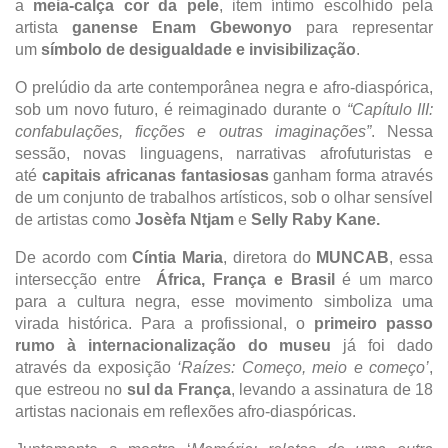
a
meia-calça cor da pele
, item íntimo escolhido pela
artista
ganense Enam Gbewonyo
para representar
um
símbolo de desigualdade e invisibilização
.
O prelúdio da arte contemporânea negra e afro-diaspórica,
sob um novo futuro, é reimaginado durante o
“Capítulo III:
confabulações, ficções e outras imaginações”
. Nessa
sessão, novas linguagens, narrativas afrofuturistas e
até
capitais africanas fantasiosas
ganham forma através
de um conjunto de trabalhos artísticos, sob o olhar sensível
de artistas como
Josèfa Ntjam
e
Selly Raby Kane.
De acordo com
Cíntia Maria
, diretora do
MUNCAB
, essa
intersecção entre
África, França e Brasil
é um marco
para a cultura negra, esse movimento simboliza uma
virada histórica. Para a profissional, o
primeiro passo
rumo à internacionalização do museu
já foi dado
através da exposição
‘Raízes: Começo, meio e começo’
,
que estreou no
sul da França
, levando a assinatura de 18
artistas nacionais em reflexões afro-diaspóricas.