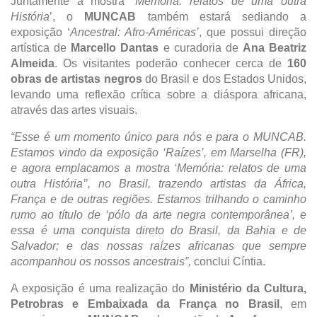
Juntamente a mostra ‘
Memória: relatos de uma outra
História
’, o
MUNCAB
também estará sediando a
exposição ‘
Ancestral: Afro-Américas’
, que possui direção
artística de
Marcello Dantas
e curadoria de
Ana Beatriz
Almeida
. Os visitantes poderão conhecer cerca de
160
obras de artistas negros
do Brasil e dos Estados Unidos,
levando uma reflexão crítica sobre a diáspora africana,
através das artes visuais.
“Esse é um momento único para nós e para o MUNCAB.
Estamos vindo da exposição ‘Raízes’, em Marselha (FR),
e agora emplacamos a mostra ‘Memória: relatos de uma
outra História’’, no Brasil, trazendo artistas da África,
França e de outras regiões. Estamos trilhando o caminho
rumo ao título de ‘pólo da arte negra contemporânea’, e
essa é uma conquista direto do Brasil, da Bahia e de
Salvador; e das nossas raízes africanas que sempre
acompanhou os nossos ancestrais”,
conclui Cíntia.
A exposição é uma realização do
Ministério da Cultura,
Petrobras e Embaixada da França no Brasil
, em