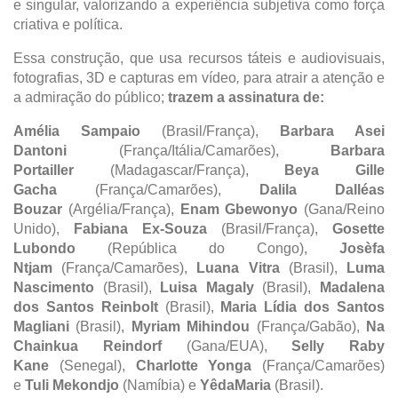
e singular, valorizando a experiência subjetiva como força
criativa e política.
Essa construção, que usa recursos táteis e audiovisuais,
fotografias, 3D e capturas em vídeo
,
para atrair a atenção e
a admiração do público;
trazem a assinatura de:
Amélia Sampaio
(Brasil/França),
Barbara Asei
Dantoni
(França/Itália/Camarões),
Barbara
Portailler
(Madagascar/França),
Beya Gille
Gacha
(França/Camarões),
Dalila Dalléas
Bouzar
(Argélia/França),
Enam Gbewonyo
(Gana/Reino
Unido),
Fabiana Ex-Souza
(Brasil/França),
Gosette
Lubondo
(República do Congo),
Josèfa
Ntjam
(França/Camarões),
Luana Vitra
(Brasil),
Luma
Nascimento
(Brasil),
Luisa Magaly
(Brasil),
Madalena
dos Santos Reinbolt
(Brasil),
Maria Lídia dos Santos
Magliani
(Brasil),
Myriam Mihindou
(França/Gabão),
Na
Chainkua Reindorf
(Gana/EUA),
Selly Raby
Kane
(Senegal),
Charlotte Yonga
(França/Camarões)
e
Tuli Mekondjo
(Namíbia) e
YêdaMaria
(Brasil).