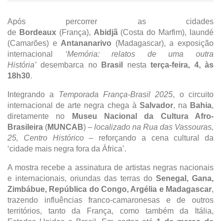
Após percorrer as cidades
de
Bordeaux
(França),
Abidjã
(Costa do Marfim), Iaundé
(Camarões) e
Antananarivo
(Madagascar), a exposição
internacional
‘Memória: relatos de uma outra
História’
desembarca no
Brasil
nesta
terça-feira, 4, às
18h30
.
Integrando a
Temporada França-Brasil 2025
, o circuito
internacional de arte negra chega à
Salvador
, na
Bahia
,
diretamente no
Museu Nacional da Cultura Afro-
Brasileira
(
MUNCAB
)
–
localizado na Rua das Vassouras,
25, Centro Histórico
– reforçando a cena cultural da
‘cidade mais negra fora da África’.
A mostra recebe a assinatura de artistas negras nacionais
e
internacionais, oriundas das terras do
Senegal, Gana,
Zimbábue, República do Congo, Argélia e Madagascar
,
trazendo influências franco-camaronesas
e de outros
territórios, tanto da França, como também da Itália,