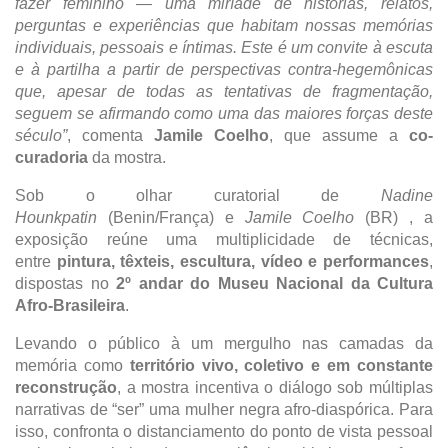
fazer feminino — uma miríade de histórias, relatos,
perguntas e experiências que habitam nossas memórias
individuais, pessoais e íntimas. Este é um convite à escuta
e à partilha a partir de perspectivas contra-hegemônicas
que, apesar de todas as tentativas de fragmentação,
seguem se afirmando como uma das maiores forças deste
século”
, comenta
Jamile Coelho
, que assume a
co-
curadoria
da mostra.
Sob o olhar curatorial de
Nadine
Hounkpatin
(Benin/França) e
Jamile Coelho
(BR) , a
exposição reúne uma multiplicidade de técnicas,
entre
pintura, têxteis, escultura, vídeo e performances
,
dispostas no
2º andar do Museu Nacional da Cultura
Afro-Brasileira
.
Levando o público à um mergulho nas camadas da
memória como
território vivo, coletivo e em constante
reconstrução
, a mostra incentiva o diálogo sob múltiplas
narrativas de “ser” uma mulher negra afro-diaspórica. Para
isso, confronta o distanciamento do ponto de vista pessoal