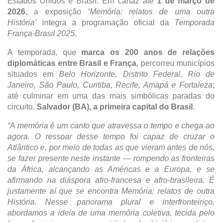
Estados Unidos e Brasil. Em cartaz até
1 de março de
2026
, a exposição
‘Memória: relatos de uma outra
História’
integra a programação oficial da
Temporada
França-Brasil 2025
.
A temporada, que
marca os
200 anos de relações
diplomáticas entre Brasil e França
, percorreu municípios
situados em
Belo Horizonte, Distrito Federal, Rio de
Janeiro, São Paulo, Curitiba, Recife, Amapá e Fortaleza
;
até culminar em uma das mais simbólicas paradas do
circuito,
Salvador (BA), a primeira capital do Brasil
.
“A memória é um canto que atravessa o tempo e chega ao
agora. O ressoar desse tempo foi capaz de cruzar o
Atlântico e, por meio de todas as que vieram antes de nós,
se fazer presente neste instante — rompendo as fronteiras
da África, alcançando as Américas e a Europa, e se
afirmando na diáspora afro-francesa e afro-brasileira. É
justamente aí que se encontra Memória: relatos de outra
História. Nesse panorama plural e interfronteiriço,
abordamos a ideia de uma memória coletiva, tecida pelo