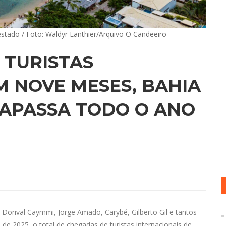
 estado / Foto: Waldyr Lanthier/Arquivo O Candeeiro
 TURISTAS
M NOVE MESES, BAHIA
RAPASSA TODO O ANO
Dorival Caymmi, Jorge Amado, Carybé, Gilberto Gil e tantos
de 2025, o total de chegadas de turistas internacionais de