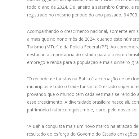
todo o ano de 2024. De janeiro a setembro último, a r
registrado no mesmo período do ano passado, 94.703.
Acompanhando o crescimento nacional, somente em sete
a mais que no nono mês de 2024, quando este número f
Turismo (MTur) e da Polícia Federal (PF). Ao comemora
destacou a importância do estado para o turismo brasi
emprego e renda para a população e mais dinheiro gir
“O recorde de turistas na Bahia é a coroação de um lo
municípios e todo o trade turístico. O estado superou
provando que o mundo tem cada vez mais se rendido a
esse crescimento. A diversidade brasileira nasce ali, c
patrimônio histórico riquíssimo e, claro, pelo nosso so
“A Bahia conquista mais um novo marco na atração de t
resultado do esforço do Governo do Estado em ações e