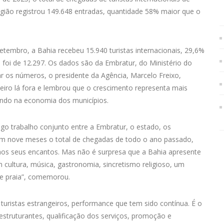
egião registrou 149.648 entradas, quantidade 58% maior que o
mbro, a Bahia recebeu 15.940 turistas internacionais, 29,6%
oi de 12.297. Os dados são da Embratur, do Ministério do
r os números, o presidente da Agência, Marcelo Freixo,
leiro lá fora e lembrou que o crescimento representa mais
ando na economia dos municípios.
ngo trabalho conjunto entre a Embratur, o estado, os
 em nove meses o total de chegadas de todo o ano passado,
os seus encantos. Mas não é surpresa que a Bahia apresente
om cultura, música, gastronomia, sincretismo religioso, um
l e praia”, comemorou.
uristas estrangeiros, performance que tem sido contínua. É o
struturantes, qualificação dos serviços, promoção e