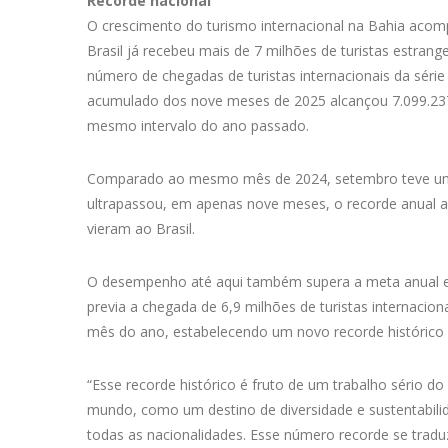
Recorde nacional
O crescimento do turismo internacional na Bahia acom
Brasil já recebeu mais de 7 milhões de turistas estr
número de chegadas de turistas internacionais da série
acumulado dos nove meses de 2025 alcançou 7.099.237 
mesmo intervalo do ano passado.
Comparado ao mesmo mês de 2024, setembro teve um
ultrapassou, em apenas nove meses, o recorde anual an
vieram ao Brasil.
O desempenho até aqui também supera a meta anual es
previa a chegada de 6,9 milhões de turistas internaci
mês do ano, estabelecendo um novo recorde histórico 
“Esse recorde histórico é fruto de um trabalho sério d
mundo, como um destino de diversidade e sustentabilida
todas as nacionalidades. Esse número recorde se traduz