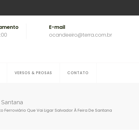
namento
E-mail
8:00
ocandeeiro@terra.com.br
VERSOS & PROSAS
CONTATO
e Santana
to Ferroviário Que Vai Ligar Salvador À Feira De Santana