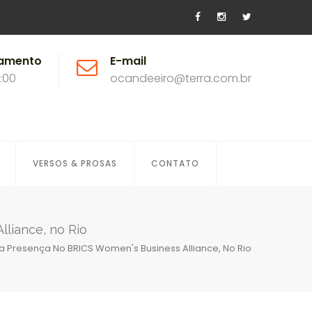
namento
E-mail
8:00
ocandeeiro@terra.com.br
VERSOS & PROSAS
CONTATO
lliance, no Rio
ca Presença No BRICS Women's Business Alliance, No Rio