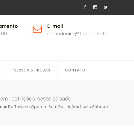
namento
E-mail
8:00
ocandeeiro@terra.com.br
VERSOS & PROSAS
CONTATO
sem restrições neste sábado
cunas De Turismo Operam Sem Restrições Neste Sábado