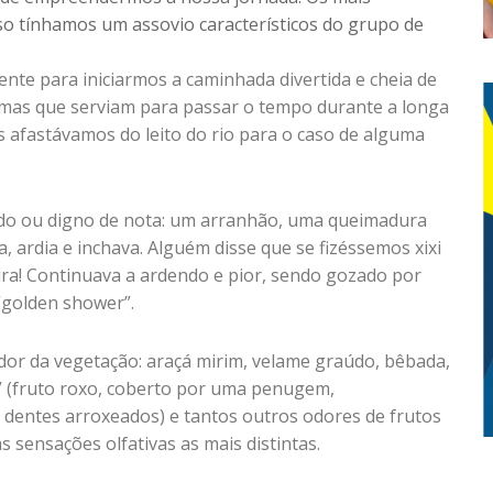
so tínhamos um assovio característicos do grupo de
ciente para iniciarmos a caminhada divertida e cheia de
 mas que serviam para passar o tempo durante a longa
 afastávamos do leito do rio para o caso de alguma
do ou digno de nota: um arranhão, uma queimadura
, ardia e inchava. Alguém disse que se fizéssemos xixi
tira! Continuava a ardendo e pior, sendo gozado por
 “golden shower”.
or da vegetação: araçá mirim, velame graúdo, bêbada,
o” (fruto roxo, coberto por uma penugem,
 dentes arroxeados) e tantos outros odores de frutos
sensações olfativas as mais distintas.