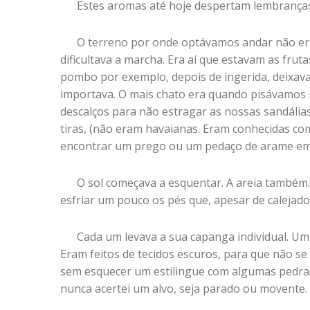
Estes aromas até hoje despertam lembranças 
O terreno por onde optávamos andar não era m
dificultava a marcha. Era aí que estavam as fru
pombo por exemplo, depois de ingerida, deixav
importava. O mais chato era quando pisávamos 
descalços para não estragar as nossas sandália
tiras, (não eram havaianas. Eram conhecidas c
encontrar um prego ou um pedaço de arame em 
O sol começava a esquentar. A areia també
esfriar um pouco os pés que, apesar de calejado
Cada um levava a sua capanga individual. Uma
Eram feitos de tecidos escuros, para que não s
sem esquecer um estilingue com algumas pedras
nunca acertei um alvo, seja parado ou movente.