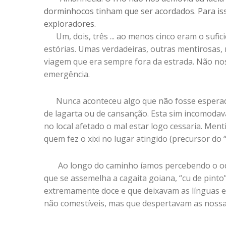
dorminhocos tinham que ser acordados. Para is
exploradores.
Um, dois, três ... ao menos cinco eram o sufi
estórias. Umas verdadeiras, outras mentirosas,
viagem que era sempre fora da estrada. Não nos
emergência.
Nunca aconteceu algo que não fosse espera
de lagarta ou de cansanção. Esta sim incomodava
no local afetado o mal estar logo cessaria. Men
quem fez o xixi no lugar atingido (precursor do
Ao longo do caminho íamos percebendo o od
que se assemelha a cagaita goiana, “cu de pint
extremamente doce e que deixavam as línguas e
não comestíveis, mas que despertavam as nossas 