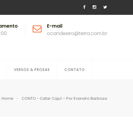
namento
E-mail
8:00
ocandeeiro@terra.com.br
VERSOS & PROSAS
CONTATO
Home
CONTO - Catar Cajuí – Por Evandro Barbosa